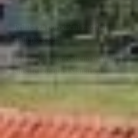
Prilika za porodični zagrljaj
najlepšeg sela
Prilika da se porodično osamite i
slušate hor ptica stanarica